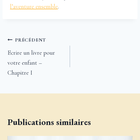
l’aventure ensemble
.
Navigation
PRÉCÉDENT
de
Ecrire un livre pour
votre enfant –
l’article
Chapitre I
Publications similaires